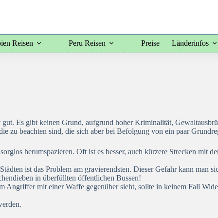
ien Reisen
Peru Reisen
Preise
Länderinfos
v gut. Es gibt keinen Grund, aufgrund hoher Kriminalität, Gewaltausbr
die zu beachten sind, die sich aber bei Befolgung von ein paar Grundr
 sorglos herumspazieren. Oft ist es besser, auch kürzere Strecken mit
en Städten ist das Problem am gravierendsten. Dieser Gefahr kann man 
hendieben in überfüllten öffentlichen Bussen!
ngriffer mit einer Waffe gegenüber sieht, sollte in keinem Fall Widers
werden.