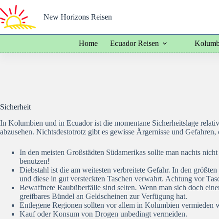
Zum
Inhalt
New Horizons Reisen
springen
Home
Ecuador Reisen
Kolumb
Sicherheit
In Kolumbien und in Ecuador ist die momentane Sicherheitslage relati
abzusehen. Nichtsdestotrotz gibt es gewisse Ärgernisse und Gefahren, 
In den meisten Großstädten Südamerikas sollte man nachts nicht
benutzen!
Diebstahl ist die am weitesten verbreitete Gefahr. In den größt
und diese in gut versteckten Taschen verwahrt. Achtung vor Tasc
Bewaffnete Raubüberfälle sind selten. Wenn man sich doch einem A
greifbares Bündel an Geldscheinen zur Verfügung hat.
Entlegene Regionen sollten vor allem in Kolumbien vermieden 
Kauf oder Konsum von Drogen unbedingt vermeiden.