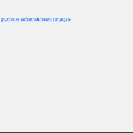
gv.at/reise-aufenthalt/reisewarnungen/